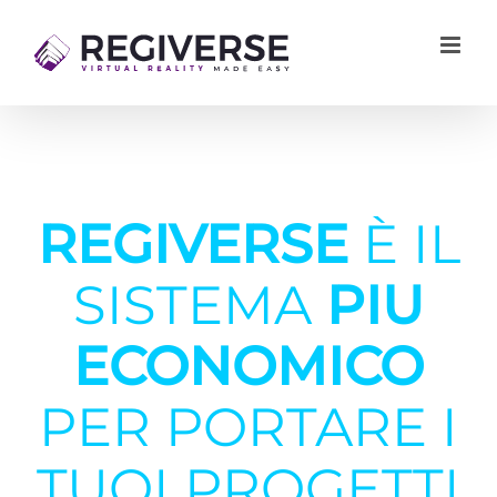
Salta
al
contenuto
REGIVERSE
È IL
SISTEMA
PIU
ECONOMICO
PER PORTARE I
TUOI PROGETTI