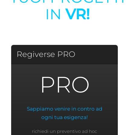
IN
VR!
Regiverse PRO
PRO
Sappiamo venire in contro ad
ogni tua esigenza!
richiedi un preventivo ad hoc