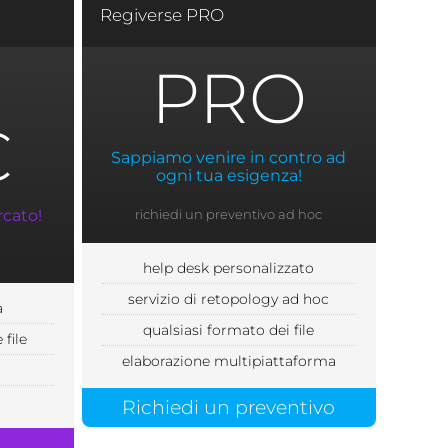
Regiverse PRO
PRO
€
Sappiamo venire in contro ad
ogni tua esigenza!
rcato!
richiedi un preventivo ad hoc
help desk personalizzato
servizio di retopology ad hoc
à
qualsiasi formato dei file
file
elaborazione multipiattaforma
Richiedi un preventivo