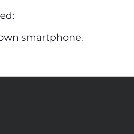
ed:
r own smartphone.