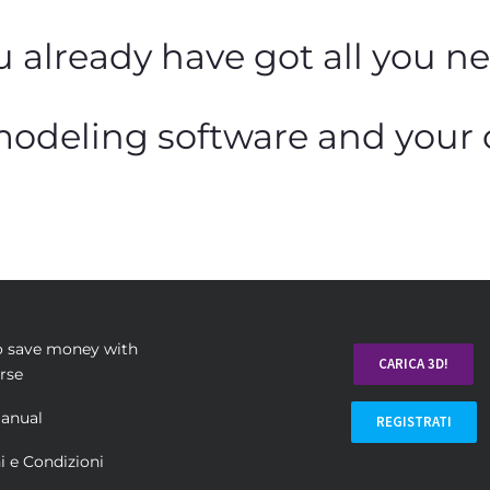
u already have got all you ne
 modeling software and you
 save money with
CARICA 3D!
rse
anual
REGISTRATI
i e Condizioni