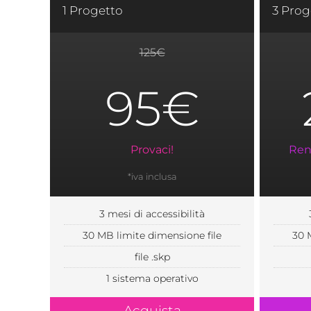
1 Progetto
3 Prog
125€
95€
Provaci!
Rend
*iva inclusa
3 mesi di accessibilità
30 MB limite dimensione file
30 
file .skp
1 sistema operativo
Acquista