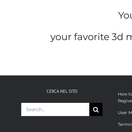
Yo
your favorite 3d
CERCA NEL SITO
How to
Regive
Search
User M
for:
Termin