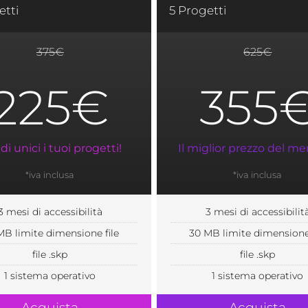
etti
5 Progetti
375€
625€
225€
355
i unici i tuoi progetti!
Il miglior prezzo del me
*iva inclusa
*iva inclusa
3 mesi di accessibilità
3 mesi di accessibilit
MB limite dimensione file
30 MB limite dimensione 
file .skp
file .skp
1 sistema operativo
1 sistema operativo
Acquista
Acquista